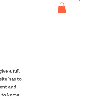
s'abonner
Boutique
ive a full
ite has to
tent and
s to know.