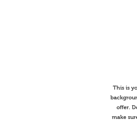
Accueil
This is y
backgroun
offer. 
make sure