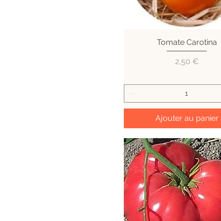
Tomate Carotina
Aperçu rapide
Prix
2,50 €
Ajouter au panier