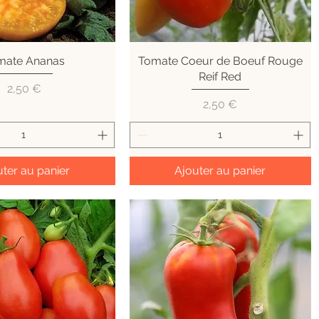
mate Ananas
perçu rapide
Tomate Coeur de Boeuf Rouge
Aperçu rapide
Reif Red
Prix
2,50 €
Prix
2,50 €
ter au panier
Ajouter au panier