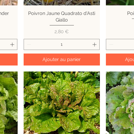
nder
Poivron Jaune Quadrato d'Asti
Aperçu rapide
Po
A
Giallo
Prix
2,80 €
Ajouter au panier
Ajou