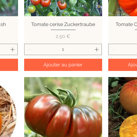
ush
Tomate cerise Zuckertraube
Aperçu rapide
Tomate C
A
Prix
2,50 €
Ajouter au panier
Ajou