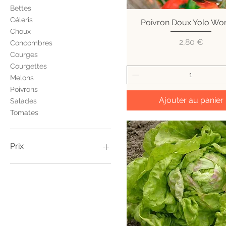
Bettes
Céleris
Poivron Doux Yolo Wo
Aperçu rapide
Choux
Prix
2,80 €
Concombres
Courges
Courgettes
Melons
Poivrons
Ajouter au panier
Salades
Tomates
Prix
0 €
3 €