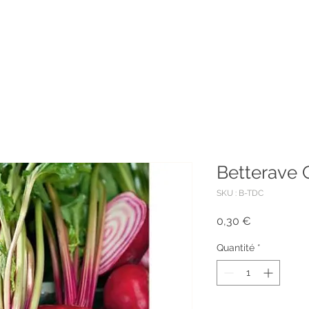
Points de vente
Formation
Betterave 
SKU : B-TDC
Prix
0,30 €
Quantité
*