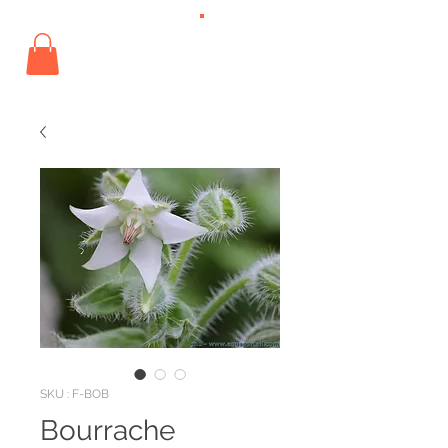
s'abonner
SKU : F-BOB
Bourrache